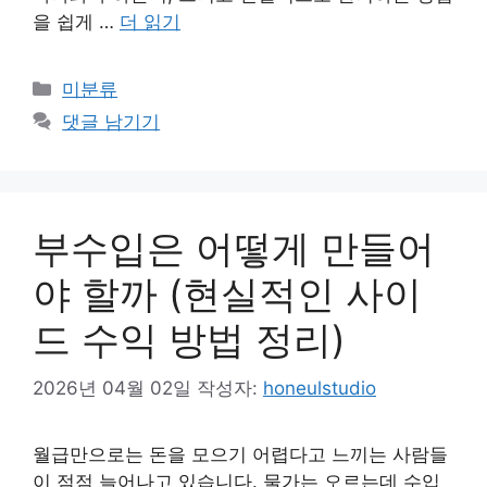
을 쉽게 …
더 읽기
카
미분류
테
댓글 남기기
고
리
부수입은 어떻게 만들어
야 할까 (현실적인 사이
드 수익 방법 정리)
2026년 04월 02일
작성자:
honeulstudio
월급만으로는 돈을 모으기 어렵다고 느끼는 사람들
이 점점 늘어나고 있습니다. 물가는 오르는데 수입