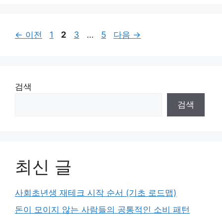
리
페
페
페
페
←
이전
1
2
3
…
5
다음
→
이
이
이
이
지
지
지
지
검색
검색
최신 글
사회초년생 재테크 시작 순서 (기초 로드맵)
돈이 모이지 않는 사람들의 공통적인 소비 패턴