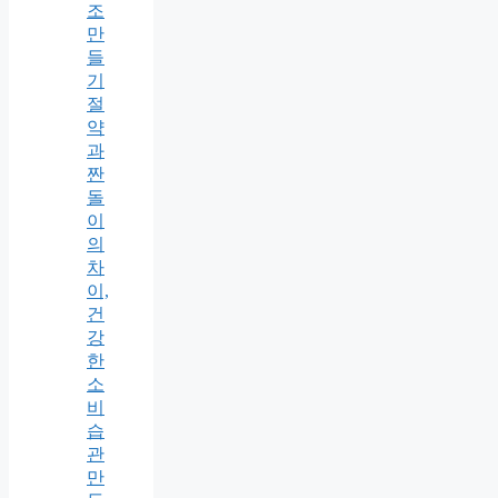
조
만
들
기
절
약
과
짠
돌
이
의
차
이,
건
강
한
소
비
습
관
만