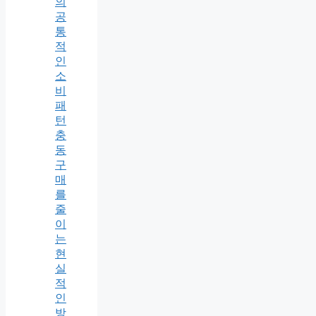
의
공
통
적
인
소
비
패
턴
충
동
구
매
를
줄
이
는
현
실
적
인
방