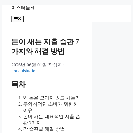
컨
미스터돌체
텐
메
츠
뉴
로
건
너
돈이 새는 지출 습관 7
뛰
가지와 해결 방법
기
2026년 06월 01일
작성자:
honeulstudio
목차
왜 돈은 모이지 않고 새는가
무의식적인 소비가 위험한
이유
돈이 새는 대표적인 지출 습
관 7가지
각 습관별 해결 방법