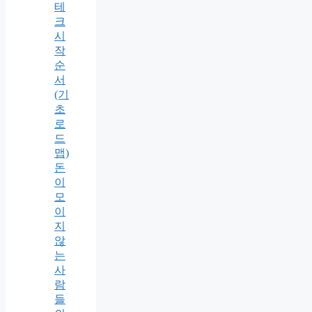
테
크
시
작
순
서
(기
초
로
드
맵)
돈
이
모
이
지
않
는
사
람
들