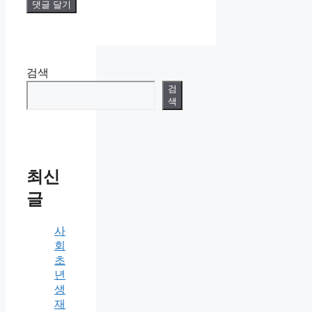
검색
검
색
최신
글
사
회
초
년
생
재