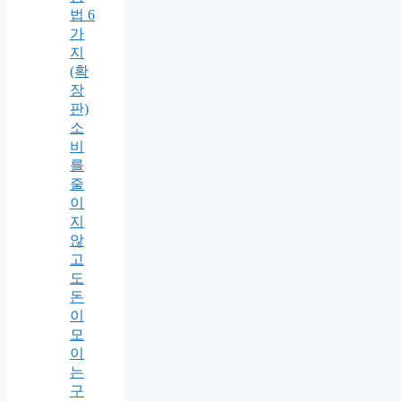
법 6
가
지
(확
장
판)
소
비
를
줄
이
지
않
고
도
돈
이
모
이
는
구